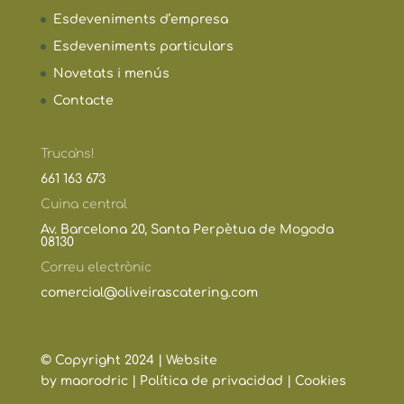
Esdeveniments d’empresa
Esdeveniments particulars
Novetats i menús
Contacte
Truca'ns!
661 163 673
Cuina central
Av. Barcelona 20, Santa Perpètua de Mogoda
08130
Correu electrònic
comercial@oliveirascatering.com
© Copyright 2024 | Website
by
maorodric
|
Política de privacidad |
Cookies