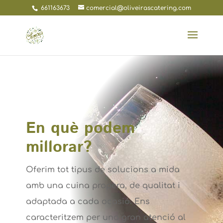
661163673
comercial@oliveirascatering.com
En què podem
millorar?
Oferim tot tipus de solucions a mida
amb una cuina propera, de qualitat i
adaptada a cada ocasió.
Ens
caracteritzem per una gran atenció al