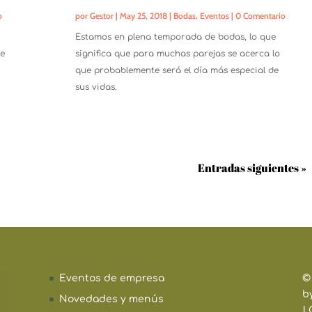
o
por
Gestor
|
May 25, 2018
|
Bodas
,
Eventos
| 0 Comentario
Estamos en plena temporada de bodas, lo que
de
significa que para muchas parejas se acerca lo
que probablemente será el día más especial de
sus vidas.
Entradas siguientes »
Eventos de empresa
©
b
Novedades y menús
|